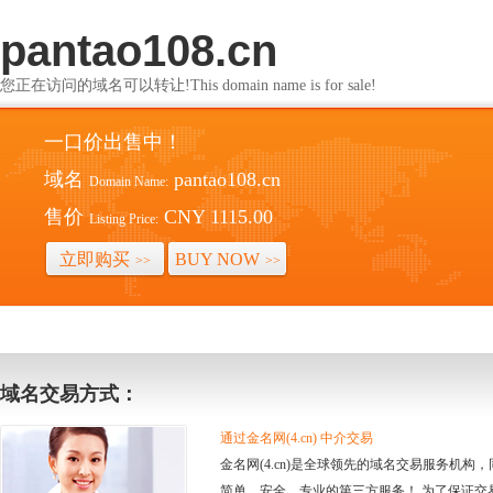
pantao108.cn
您正在访问的域名可以转让!This domain name is for sale!
一口价出售中！
域名
pantao108.cn
Domain Name:
售价
CNY 1115.00
Listing Price:
立即购买
BUY NOW
>>
>>
域名交易方式：
通过金名网(4.cn) 中介交易
金名网(4.cn)是全球领先的域名交易服务机
简单、安全、专业的第三方服务！ 为了保证交