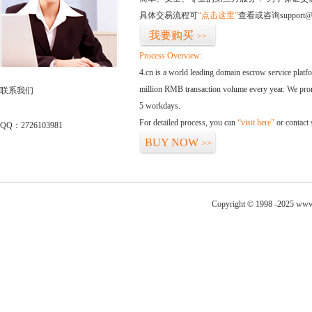
具体交易流程可
“点击这里”
查看或咨询support@
我要购买
>>
Process Overview:
4.cn is a world leading domain escrow service plat
million RMB transaction volume every year. We promi
联系我们
5 workdays.
For detailed process, you can
“visit here”
or contact
QQ：2726103981
BUY NOW
>>
Copyright © 1998 -2025 www.